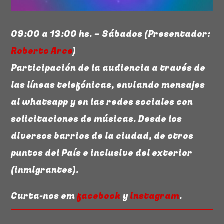
09:00 a 13:00 hs. – Sábados (Presentador:
Roberto Arce
)
Participación de la audiencia a través de
las líneas telefónicas, enviando mensajes
A TODA MÚSICA
al whatsapp y en las redes sociales con
Los ritmos más animados
solicitaciones de músicas. Desde los
Descubra más
diversos barrios de la ciudad, de otros
puntos del País e inclusive del exterior
(inmigrantes).
Curta-nos em
facebook
y
instagram
.
PROXIMAS PROGRAMACIONES