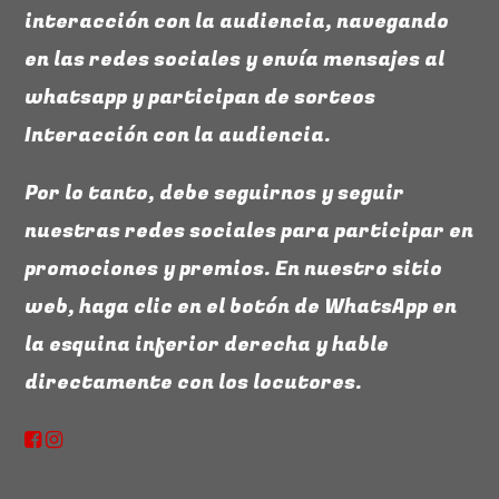
interacción con la audiencia, navegando
en las redes sociales y envía mensajes al
whatsapp y participan de sorteos
Interacción con la audiencia.
Por lo tanto, debe seguirnos y seguir
NAVEGAMOS
nuestras redes sociales para participar en
13:00 a 17:00 hs. – Lunes a Viernes (
Presentador:
promociones y premios. En nuestro sitio
Ruth [...]
web, haga clic en el botón de WhatsApp en
Descubra más
la esquina inferior derecha y hable
directamente con los locutores.
PROXIMAS PROGRAMACIONES